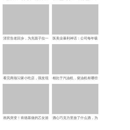
堂
蚂蚁蒸蛋只是毛毛雨
清官告老回乡，为充面子拉一
医美业暴利神话：公司每年吸
箱青砖，皇帝得知后下令
金10亿，医生月入10
看完商场52家小吃店，我发现
相比于汽油机，柴油机有哪些
有3种店生意最火爆
优劣势？聊聊柴油发动机
画风突变！肯德基做的乙女游
酒心巧克力里放了什么酒，为
戏竟在steam好评如
什么能放那么长时间，吃