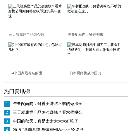
三天就腐烂产品怎么赚
午餐配卤肉，鲜香美味
钱？看水蜜桃公司如何
吃不够的做法全在这儿
将稍纵即逝的美味变现
24个国家最有名的甜
日本厨师挑战中国刀
点，你吃过几种？
工，将鱼片切成透明，
热门资讯榜
中国大厨：雕虫小技罢
了
1
午餐配卤肉，鲜香美味吃不够的做法全
在这儿
2
三天就腐烂产品怎么赚钱？看水蜜桃公
司如何将稍纵即逝的美味变现
3
中国的秋天，真是太太太太太好吃了
4
2019 “共商共建•聚赢崇州&quot; 论坛成