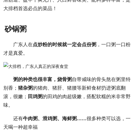
大排档首选必点的菜品！
砂锅粥
广东人在
点炒粉的时候就一定会点份粥
，一口粥一口粉
才是真爱。
粥的种类也很丰富，烧骨粥
自带咸味的骨头熬在粥里特
别香；
猪杂粥
的猪肉、猪肝、猪腰等新鲜食材扔进粥底翻
滚，很嫩；
田鸡粥
的田鸡的肉超级嫩，搭配软糯的米非常野
味。
还有
牛肉粥、滑鸡粥、海鲜粥……
很多种类可以选，一
天喝一种超幸福