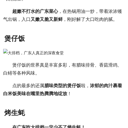
超嫩不打水的广东菜心
，在热锅用油一炒，带着浓浓镬
气出锅，入口
又嫩又脆又新鲜
，刚好解了大口吃肉的腻。
煲仔饭
煲仔饭的世界真是丰富多彩，有腊味排骨、香菇滑鸡、
白鳝等各种风味。
点的最多的还属
腊味类型的煲仔饭
啦，
浓郁的肉汁裹着
白米饭美味在嘴里热腾腾地绽放
！
烤生蚝
在广东吃大排档一定少不了烤生蚝！