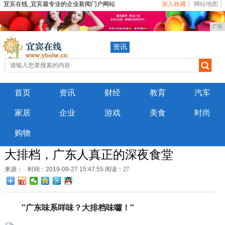
宜宾在线_宜宾最专业的企业新闻门户网站
加入收藏
网站地图
广告
资讯
首页
资讯
财经
教育
汽车
家居
企业
游戏
美食
时尚
购物
大排档，广东人真正的深夜食堂
来源：
时间：2019-09-27 15:47:55
阅读：27
"广东味系咩味？大排档味囖！"