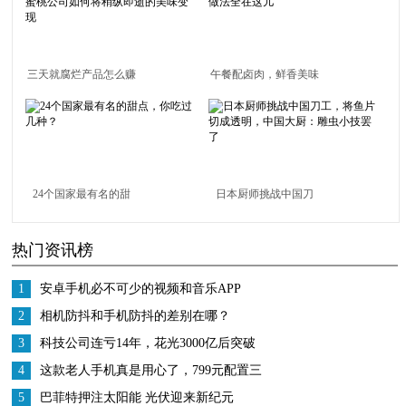
三天就腐烂产品怎么赚
午餐配卤肉，鲜香美味
钱？看水蜜桃公司如何
吃不够的做法全在这儿
将稍纵即逝的美味变现
24个国家最有名的甜
日本厨师挑战中国刀
点，你吃过几种？
工，将鱼片切成透明，
热门资讯榜
中国大厨：雕虫小技罢
了
1
安卓手机必不可少的视频和音乐APP
2
相机防抖和手机防抖的差别在哪？
3
科技公司连亏14年，花光3000亿后突破
封锁，逆袭成全球第一
4
这款老人手机真是用心了，799元配置三
摄，还有5000mAh电池
5
巴菲特押注太阳能 光伏迎来新纪元