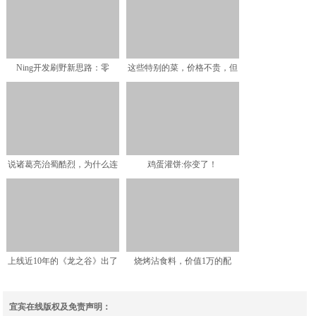
Ning开发刷野新思路：零
这些特别的菜，价格不贵，但
BUFF开局，避其锋芒
多数人都没吃过
说诸葛亮治蜀酷烈，为什么连
鸡蛋灌饼:你变了！
个民变都没有？
上线近10年的《龙之谷》出了
烧烤沾食料，价值1万的配
第二款手游，尝试了一
方，看完自己配 师傅不会
宜宾在线版权及免责声明：