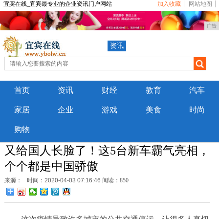
宜宾在线_宜宾最专业的企业资讯门户网站
加入收藏
网站地图
广告
资讯
首页
资讯
财经
教育
汽车
家居
企业
游戏
美食
时尚
购物
又给国人长脸了！这5台新车霸气亮相，
个个都是中国骄傲
来源：
时间：2020-04-03 07:16:46
阅读：850