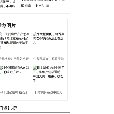
草排雷，不再纠结
推荐图片
三天就腐烂产品怎么赚
午餐配卤肉，鲜香美味
钱？看水蜜桃公司如何
吃不够的做法全在这儿
将稍纵即逝的美味变现
24个国家最有名的甜
日本厨师挑战中国刀
点，你吃过几种？
工，将鱼片切成透明，
门资讯榜
中国大厨：雕虫小技罢