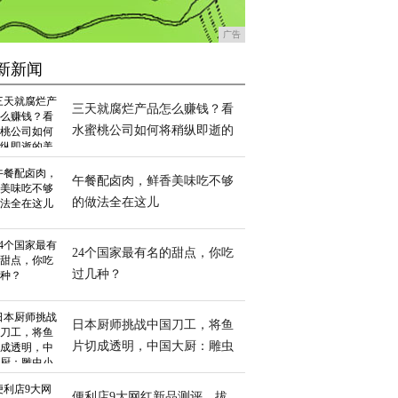
广告
新新闻
三天就腐烂产品怎么赚钱？看
水蜜桃公司如何将稍纵即逝的
美味变现
午餐配卤肉，鲜香美味吃不够
的做法全在这儿
24个国家最有名的甜点，你吃
过几种？
日本厨师挑战中国刀工，将鱼
片切成透明，中国大厨：雕虫
小技罢了
便利店9大网红新品测评，拔