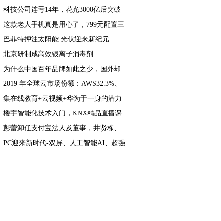
了
科技公司连亏14年，花光3000亿后突破
封锁，逆袭成全球第一
这款老人手机真是用心了，799元配置三
摄，还有5000mAh电池
巴菲特押注太阳能 光伏迎来新纪元
北京研制成高效银离子消毒剂
为什么中国百年品牌如此之少，国外却
比比皆是？LV、德芙给你答案
2019 年全球云市场份额：AWS32.3%、
Azure16.9%、谷歌云5.8%
集在线教育+云视频+华为于一身的潜力
牛股——恒信东方
楼宇智能化技术入门，KNX精品直播课
程免费领取！
彭蕾卸任支付宝法人及董事，井贤栋、
倪行军接任
PC迎来新时代-双屏、人工智能AI、超强
心脏，以及5G带来了新道路