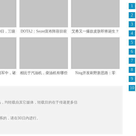
1
2
3
10日，三级
DOTA2：Secret宣布阵容目前
艾希又一爆款皮肤即将诞生？
4
等精
保持不变，放
西部魔影艾希四个有趣的
5
6
7
8
懿军中，诸
相比于汽油机，柴油机有哪些
Ning开发刷野新思路：零
9
丧命于此
优劣势？聊聊柴油发动机
BUFF开局，避其锋芒
10
的作品，均转载自其它媒体，转载目的在于传递更多信
。
系的，请在30日内进行。