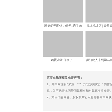
郭德纲开面馆，68元1碗牛肉
深圳机场店 | 10月
面，看到实物：确定这
名庄马利哥
鸡蛋灌饼:你变了！
得知此人来到司马
葛亮哀叹：我将
宜宾在线版权及免责声明：
1、凡本网注明 “来源：***（非宜宾在线）” 
息，并不代表本网赞同其观点和对其真实性负责
2、如因作品内容、版权和其它问题需要同本网联