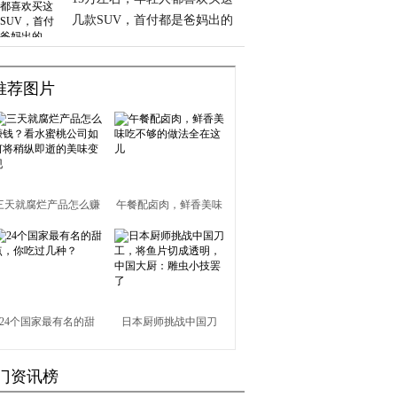
几款SUV，首付都是爸妈出的
推荐图片
三天就腐烂产品怎么赚
午餐配卤肉，鲜香美味
钱？看水蜜桃公司如何
吃不够的做法全在这儿
将稍纵即逝的美味变现
24个国家最有名的甜
日本厨师挑战中国刀
点，你吃过几种？
工，将鱼片切成透明，
门资讯榜
中国大厨：雕虫小技罢