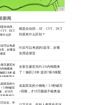
广告
新新闻
都是自动挡，AT、CVT、DCT
到底有什么区别？
95后可以考虑的5款车，好看
实用还便宜
全新五菱宏光PLUS内饰图来
了！轴距2.8米 提供7座/8座配
国六1.5T
名副其实的小钢炮！5.9秒破百
+四驱，才19万颜值不输奥迪
S3
15万左右，年轻人都喜欢买这