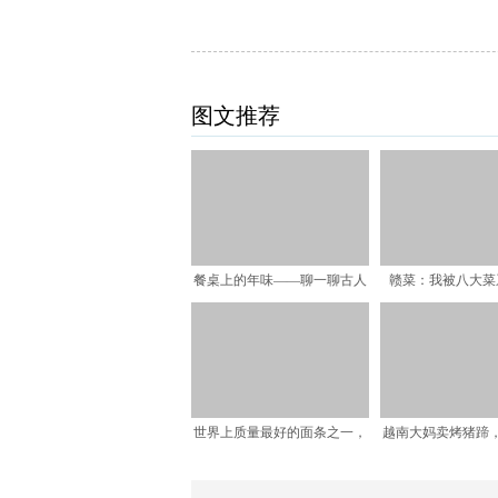
图文推荐
餐桌上的年味——聊一聊古人
赣菜：我被八大菜
过年吃什么
世界上质量最好的面条之一，
越南大妈卖烤猪蹄，
竟然出现在南方，且被称
个，本地人嫌贵