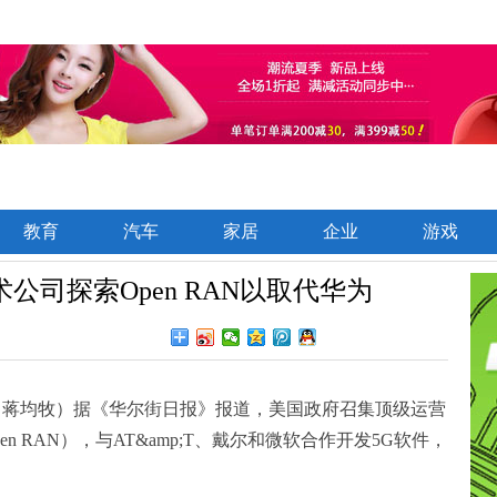
教育
汽车
家居
企业
游戏
司探索Open RAN以取代华为
消息（蒋均牧）据《华尔街日报》报道，美国政府召集顶级运营
 RAN），与AT&amp;T、戴尔和微软合作开发5G软件，