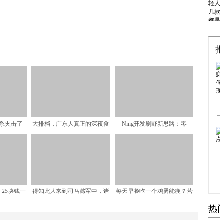
系夹击了
大排档，广东人真正的深夜食
Ning开发刷野新思路：零
堂
BUFF开局，避其锋芒
25块钱一
得知此人来到司马懿军中，诸
每天早餐吃一个鸡蛋能瘦？营
，中国
葛亮哀叹：我将丧命于此
养师：要看你怎么吃，3
热