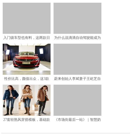
你以为的任性、矫情，
养师：要看你怎么吃，3
入门级车型也有料，这两款日
为什么说滴滴自动驾驶能成为
系SUV值得一品
中国的Waymo
性价比高，颜值出众，这3款
蔚来创始人李斌妻子王屹芝自
车值得一看
我调侃：装逼遭雷劈 继
27套轻熟风穿搭模板，基础款
《市场街最后一站》｜智慧奶
也能简约不单调，冬末
奶的教育观：所有的平凡