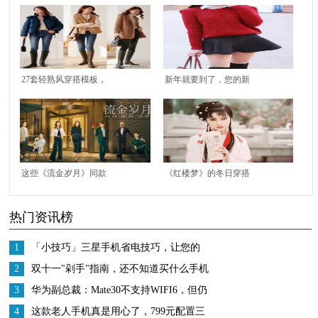
27套轻熟风穿搭模板，
新年就要到了，您的新
基础款也能简约不单
年服饰准备好了吗？
调，冬末初春就这样穿
这些《流金岁月》同款
《红楼梦》的冬日穿搭
高跟鞋，都太高级精致
指南，没有最美只有更
热门资讯榜
了
美，拿走不客气
1
「小技巧」三星手机省电技巧，让您的
续航更加持久
2
双十一"剁手"指南，还不知道买什么手机
的看过来
3
华为副总裁：Mate30不支持WIFI6，但仍
然是市面上WiFi最强的手机
4
这款老人手机真是用心了，799元配置三