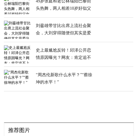
49岁张庭和老公林瑞阳巴黎街
头热舞，两人相差10岁好似父
女
刘銮雄带甘比出席上流社会聚
会，大刘穿得随便但其实是爱
马仕定制
史上最尴尬反转！邱泽公开恋
情原因曝光？网友：肯定追不
上张钧甯
“周杰伦新歌什么水平？”“蔡徐
坤的水平！”
推荐图片