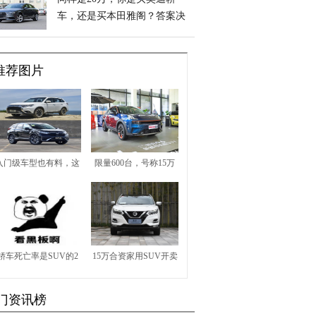
车，还是买本田雅阁？答案决
定个人取向
推荐图片
入门级车型也有料，这
限量600台，号称15万
两款日系SUV值得一品
内最精致，领克06真挺
香的
轿车死亡率是SUV的2
15万合资家用SUV开卖
倍？那么这辆高尔夫是
到底谁更值得买？
门资讯榜
咋回事？