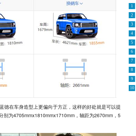
1
2
3
4
5
6
7
8
9
10
欧蓝德在车身造型上更偏向于方正，这样的好处就是可以提
705mmx1810mmx1710mm，轴距为2670mm，5