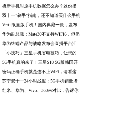
换新手机时原手机数据怎么办？这份指
南收好
双十一"剁手"指南，还不知道买什么手机
的看过来
Vertu限量版手机！国内典藏一款，发布
14年仍等有缘人
华为副总裁：Mate30不支持WIFI6，但仍
然是市面上WiFi最强的手机
华为终端产品与战略发布会直播平台汇
总看劲爆新品
「小技巧」三星手机省电技巧，让您的
续航更加持久
5G手机真的来了！三星S10 5G版韩国开
卖，价格果然猛
密码正确手机就是连不上WiFi，请看这
里！
苏宁双十一24小时战报：5G手机销量增
长459%
红米、华为、Vivo、360来对比，告诉你
如何选择一款适合你的手机