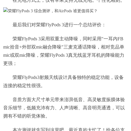
在充电方式上，仅有苹果支持无线充电。个性化雕刻。
最后我们对荣耀FlyPods 3进行一个总结评价：
荣耀FlyPods 3采用双重主动降噪，同时采用"一耳内FB
mic拾音+外部双mic融合降噪"三麦克通话降噪，相对竞品单
mic或双mic降噪，荣耀FlyPods 3真无线蓝牙耳机的降噪能力
更强；
荣耀FlyPods3射频天线设计具备独特的稳定功能，设备
连接的稳定性很强。
音质方面大尺寸单元带来澎湃低音、高灵敏度振膜体验
音乐细节，低频充沛有力、人声清晰、高音明亮通透，可以
拥有不错的听觉体验。
本次测评就先写到这里吧，最近真的太忙了！给各位支