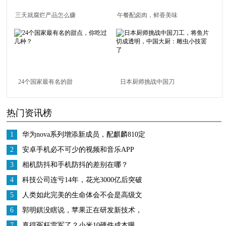
三天就腐烂产品怎么赚
午餐配卤肉，鲜香美味
钱？看水蜜桃公司如何
吃不够的做法全在这儿
将稍纵即逝的美味变现
24个国家最有名的甜
日本厨师挑战中国刀
点，你吃过几种？
工，将鱼片切成透明，
热门资讯榜
中国大厨：雕虫小技罢
了
1
华为nova系列增添新成员，配麒麟810定
位中端市场
2
安卓手机必不可少的视频和音乐APP
3
相机防抖和手机防抖的差别在哪？
4
科技公司连亏14年，花光3000亿后突破
封锁，逆袭成全球第一
5
人类如此完美的生命体会不会是高级文
明创造出的人工智能
6
郭明錤没瞎说，苹果正在研发新技术，
无孔iPhone真的要来了？
7
真得冤枉雷军了？小米10硬件成本曝