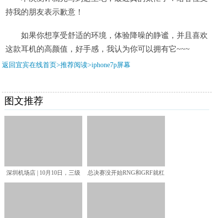
持我的朋友表示歉意！
如果你想享受舒适的环境，体验降噪的静谧，并且喜欢
这款耳机的高颜值，好手感，我认为你可以拥有它~~~
返回宜宾在线首页>推荐阅读>
iphone7p屏幕
图文推荐
深圳机场店 | 10月10日，三级
总决赛没开始RNG和GRF就杠
名庄马利哥等精
上了！双方已经隔空