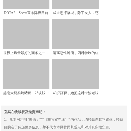
DOTA2：Secret宣布阵容目前
成吉思汗屠城，除了女人，还
保持不变，放
有两种人不杀，就是这点
世界上质量最好的面条之一，
远离恶性肿瘤，四种特制的红
竟然出现在南方，且被称
肉，劝你一种都别吃，坚
越南大妈卖烤猪蹄，25块钱一
40岁辞职，她把这种宁波老味
个，本地人嫌贵，中国
道做到年产50万箱！
宜宾在线版权及免责声明：
1、凡本网注明 “来源：***（非宜宾在线）” 的作品，均转载自其它媒体，转载
目的在于传递更多信息，并不代表本网赞同其观点和对其真实性负责。