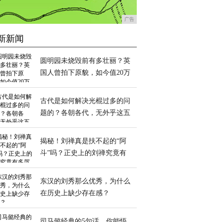
广告
新新闻
圆明园未烧毁前有多壮丽？英
国人曾拍下原貌，如今值20万
英镑
古代是如何解决光棍过多的问
题的？各朝各代，无外乎这五
种方法
揭秘！刘禅真是扶不起的“阿
斗”吗？正史上的刘禅究竟有
多厉害？
东汉的刘秀那么优秀，为什么
在历史上缺少存在感？
司马懿经典的5句话，你能悟