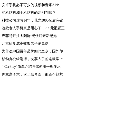
了
安卓手机必不可少的视频和音乐APP
相机防抖和手机防抖的差别在哪？
科技公司连亏14年，花光3000亿后突破
封锁，逆袭成全球第一
这款老人手机真是用心了，799元配置三
摄，还有5000mAh电池
巴菲特押注太阳能 光伏迎来新纪元
北京研制成高效银离子消毒剂
为什么中国百年品牌如此之少，国外却
比比皆是？LV、德芙给你答案
移动办公轻选择，女票入手的这款掌上
电脑很便携
" CarPlay"简单介绍尝试使用平视显示
器，亚克力显示屏无遮挡屏幕
你家房子大，WiFi信号差，那还不赶紧
换个华为Q2 Pro子母路由器