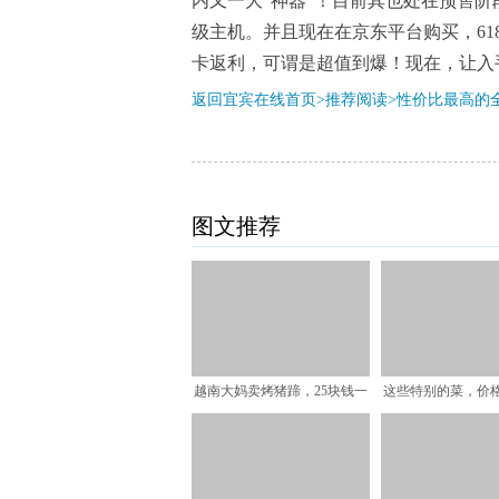
内又一大“神器”！目前其也处在预售阶
级主机。并且现在在京东平台购买，61
卡返利，可谓是超值到爆！现在，让入
返回宜宾在线首页>推荐阅读>
性价比最高的
图文推荐
越南大妈卖烤猪蹄，25块钱一
这些特别的菜，价
个，本地人嫌贵，中国
多数人都没