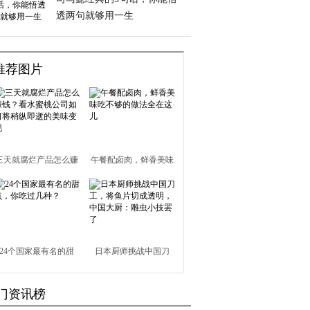
透两句就够用一生
推荐图片
三天就腐烂产品怎么赚
午餐配卤肉，鲜香美味
钱？看水蜜桃公司如何
吃不够的做法全在这儿
将稍纵即逝的美味变现
24个国家最有名的甜
日本厨师挑战中国刀
点，你吃过几种？
工，将鱼片切成透明，
门资讯榜
中国大厨：雕虫小技罢