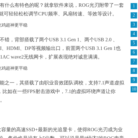
还有什么有特色的呢？就拿软件来说，ROG光刃附带了一套
1
就可轻轻松松调节CPU频率、风扇转速、等效等设计。
2
3
4
背部搭载了两个USB 3.1 Gen 1、两个USB 2.0 、
5
、HDMI、DP等视频输出口，前置两个USB 3.1 Gen 1也
6
1AC wave2无线网卡，扩展表现绝对诚意满满。
7
8
9
能之一，其搭载了由职业音效团队调校，支持7.1声道虚拟
10
X音效，比如在一些FPS射击游戏中，7.1的虚拟环绕声道让你
局。
+大容量的高速SSD+最新的光追显卡，使得ROG光刃成为业