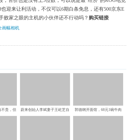
段，售价也是没有上5位数，可以说是最“经济”的ROG电竞
8也迎来让利活动，不仅可以6期白条免息，还有500京东E
手败家之眼的主机的小伙伴还不行动吗？
购买链接
全画幅相机
格不贵，但
蔚来创始人李斌妻子王屹芝自
郭德纲开面馆，68元1碗牛肉
吃过
我调侃：装逼遭雷劈 继
面，看到实物：确定这