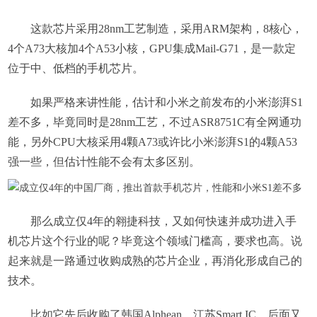
这款芯片采用28nm工艺制造，采用ARM架构，8核心，
4个A73大核加4个A53小核，GPU集成Mail-G71，是一款定
位于中、低档的手机芯片。
如果严格来讲性能，估计和小米之前发布的小米澎湃S1
差不多，毕竟同时是28nm工艺，不过ASR8751C有全网通功
能，另外CPU大核采用4颗A73或许比小米澎湃S1的4颗A53
强一些，但估计性能不会有太多区别。
那么成立仅4年的翱捷科技，又如何快速并成功进入手
机芯片这个行业的呢？毕竟这个领域门槛高，要求也高。说
起来就是一路通过收购成熟的芯片企业，再消化形成自己的
技术。
比如它先后收购了韩国Alphean、江苏Smart IC，后面又