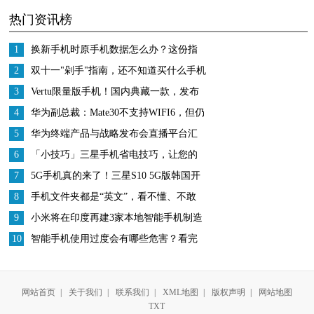
热门资讯榜
中国大厨：雕虫小技罢
了
1
换新手机时原手机数据怎么办？这份指
南收好
2
双十一"剁手"指南，还不知道买什么手机
的看过来
3
Vertu限量版手机！国内典藏一款，发布
14年仍等有缘人
4
华为副总裁：Mate30不支持WIFI6，但仍
然是市面上WiFi最强的手机
5
华为终端产品与战略发布会直播平台汇
总看劲爆新品
6
「小技巧」三星手机省电技巧，让您的
续航更加持久
7
5G手机真的来了！三星S10 5G版韩国开
卖，价格果然猛
8
手机文件夹都是“英文”，看不懂、不敢
删，越用越卡怎么办？
9
小米将在印度再建3家本地智能手机制造
厂
10
智能手机使用过度会有哪些危害？看完
吓一跳！
网站首页
|
关于我们
|
联系我们
|
XML地图
|
版权声明
|
网站地图
TXT