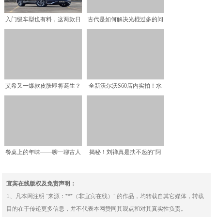
入门级车型也有料，这两款日
古代是如何解决光棍过多的问
系SUV值得一品
题的？各朝各代，无外乎
艾希又一爆款皮肤即将诞生？
全新沃尔沃S60店内实拍！水
西部魔影艾希四个有趣的
泥灰色车身质感不俗
餐桌上的年味——聊一聊古人
揭秘！刘禅真是扶不起的“阿
过年吃什么
斗”吗？正史上的刘禅究
宜宾在线版权及免责声明：
1、凡本网注明 “来源：***（非宜宾在线）” 的作品，均转载自其它媒体，转载
目的在于传递更多信息，并不代表本网赞同其观点和对其真实性负责。