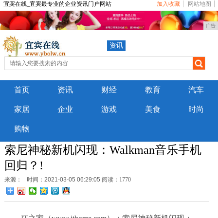
宜宾在线_宜宾最专业的企业资讯门户网站
加入收藏
网站地图
广告
资讯
首页
资讯
财经
教育
汽车
家居
企业
游戏
美食
时尚
购物
索尼神秘新机闪现：Walkman音乐手机
回归？!
来源：
时间：2021-03-05 06:29:05
阅读：1770