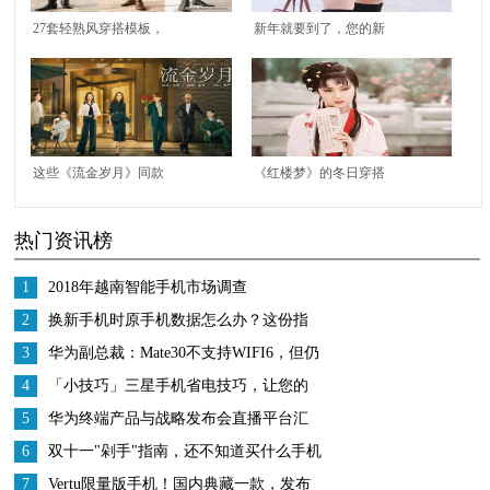
27套轻熟风穿搭模板，
新年就要到了，您的新
基础款也能简约不单
年服饰准备好了吗？
调，冬末初春就这样穿
这些《流金岁月》同款
《红楼梦》的冬日穿搭
高跟鞋，都太高级精致
指南，没有最美只有更
热门资讯榜
了
美，拿走不客气
1
2018年越南智能手机市场调查
2
换新手机时原手机数据怎么办？这份指
南收好
3
华为副总裁：Mate30不支持WIFI6，但仍
然是市面上WiFi最强的手机
4
「小技巧」三星手机省电技巧，让您的
续航更加持久
5
华为终端产品与战略发布会直播平台汇
总看劲爆新品
6
双十一"剁手"指南，还不知道买什么手机
的看过来
7
Vertu限量版手机！国内典藏一款，发布