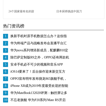
24个国家最有名的甜
日本厨师挑战中国刀
点，你吃过几种？
工，将鱼片切成透明，
热门资讯榜
中国大厨：雕虫小技罢
了
1
换新手机时原手机数据怎么办？这份指
南收好
2
华为终端产品与战略发布会直播平台汇
总看劲爆新品
3
华为nova系列增添新成员，配麒麟810定
位中端市场
4
除巴萨定制版R9之外，OPPO还有两款机
型要发?
5
安卓手机必不可少的视频和音乐APP
6
iOS14要来了！后台操作迎来新交互方
式，怎么感觉有点像MIUI？
7
OPPO宣布明年发布骁龙865旗舰手机，
网友纷纷喊话Find X2
8
iPhone XR成为2019年度最受欢迎的智能
手机
9
华为MateBook132020评测：触控屏让多
屏协同更好用
10
不忘老旗舰 华为P20系列/Mate RS开启
EMUI10内测