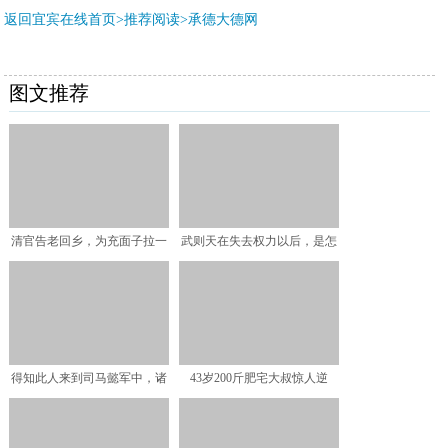
返回宜宾在线首页>推荐阅读>
承德大德网
图文推荐
清官告老回乡，为充面子拉一
武则天在失去权力以后，是怎
箱青砖，皇帝得知后下令
么样度过人生中的最后一
得知此人来到司马懿军中，诸
43岁200斤肥宅大叔惊人逆
葛亮哀叹：我将丧命于此
袭，10年画一盘肉：