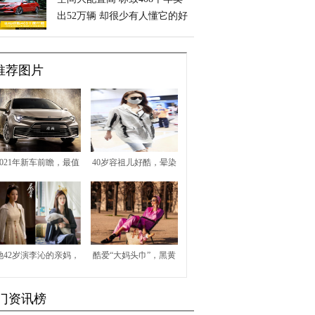
出52万辆 却很少有人懂它的好
推荐图片
2021年新车前瞻，最值
40岁容祖儿好酷，晕染
得期待的五款车都在这
衬衫配牛仔单车裤，走
了
路带风帅气休闲有气场
她42岁演李沁的亲妈，
酷爱“大妈头巾”，黑黄
今穿V领黑色连衣裙配
皮却痴心于碎花裙，博
门资讯榜
细高跟鞋，知性优雅
主Léna不简单