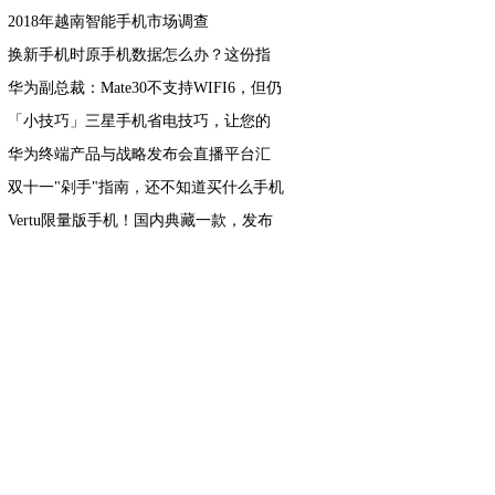
2018年越南智能手机市场调查
换新手机时原手机数据怎么办？这份指
南收好
华为副总裁：Mate30不支持WIFI6，但仍
然是市面上WiFi最强的手机
「小技巧」三星手机省电技巧，让您的
续航更加持久
华为终端产品与战略发布会直播平台汇
总看劲爆新品
双十一"剁手"指南，还不知道买什么手机
的看过来
Vertu限量版手机！国内典藏一款，发布
14年仍等有缘人