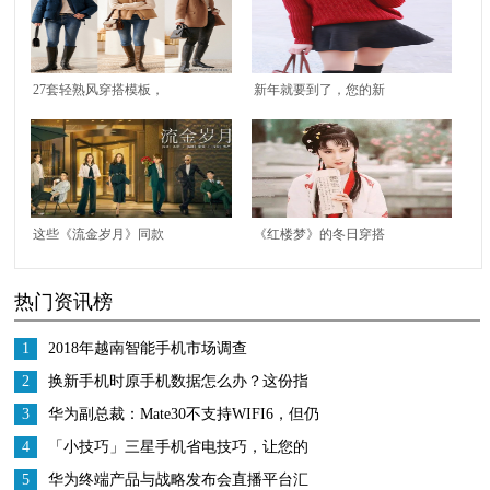
27套轻熟风穿搭模板，
新年就要到了，您的新
基础款也能简约不单
年服饰准备好了吗？
调，冬末初春就这样穿
这些《流金岁月》同款
《红楼梦》的冬日穿搭
高跟鞋，都太高级精致
指南，没有最美只有更
热门资讯榜
了
美，拿走不客气
1
2018年越南智能手机市场调查
2
换新手机时原手机数据怎么办？这份指
南收好
3
华为副总裁：Mate30不支持WIFI6，但仍
然是市面上WiFi最强的手机
4
「小技巧」三星手机省电技巧，让您的
续航更加持久
5
华为终端产品与战略发布会直播平台汇