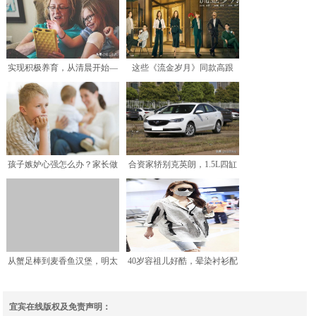
实现积极养育，从清晨开始—
这些《流金岁月》同款高跟
读《孩子，把你的手给我
鞋，都太高级精致了
孩子嫉妒心强怎么办？家长做
合资家轿别克英朗，1.5L四缸
好这四点，帮孩子摆脱嫉
+6AT，优惠后才
从蟹足棒到麦香鱼汉堡，明太
40岁容祖儿好酷，晕染衬衫配
鱼撑起了全世界的餐桌
牛仔单车裤，走路带风
宜宾在线版权及免责声明：