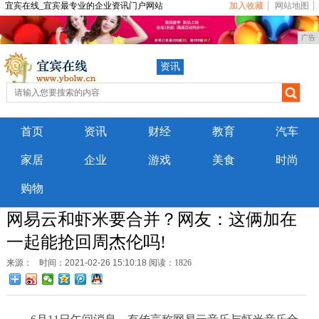
宜宾在线_宜宾最专业的企业资讯门户网站
加入收藏
网站地图
广告
资讯
首页
资讯
财经
教育
汽车
家居
企业
游戏
美食
时尚
购物
网易云和虾米要合并？网友：这俩加在
一起能抢回周杰伦吗!
来源：
时间：2021-02-26 15:10:18
阅读：1826